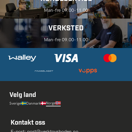
Man-fre 09.00-11.00
VERKSTED
Man-fre 09.00-11.00
Velg land
Norge
Sverige
Danmark
Kontakt oss
E-post:
post@verktoysboden.no