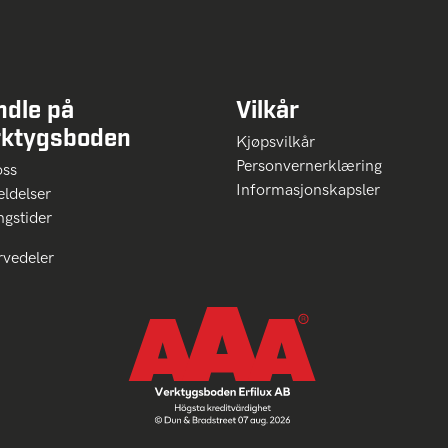
ndle på
Vilkår
rktygsboden
Kjøpsvilkår
Personvernerklæring
oss
Informasjonskapsler
ldelser
ngstider
rvedeler