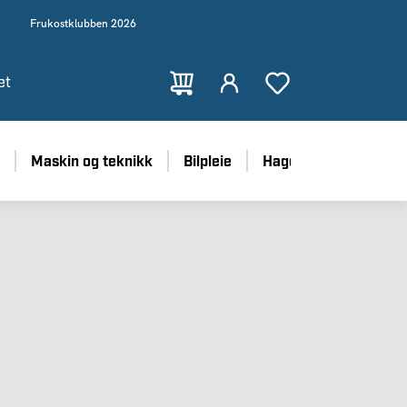
Frukostklubben 2026
et
Maskin og teknikk
Bilpleie
Hage