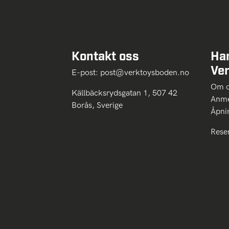
Kontakt oss
Ha
Ve
E-post:
post@verktoysboden.no
Om 
Källbäcksrydsgatan 1, 507 42
Anme
Borås, Sverige
Åpni
Rese