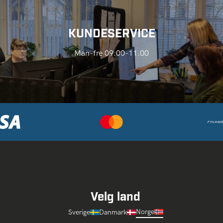
KUNDESERVICE
Man-fre 09.00-11.00
Velg land
Norge
Sverige
Danmark