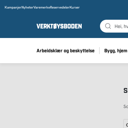
Kampanjer
Nyheter
Varemerke
Reservedeler
Kurser
Arbeidsklær og beskyttelse
Bygg, hjem
S
So
G