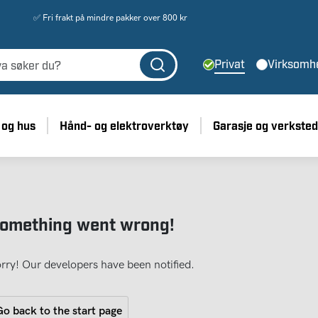
✅ Fri frakt på mindre pakker over 800 kr
Privat
Virksomh
 og hus
Hånd- og elektroverktøy
Garasje og verksted
omething went wrong!
rry! Our developers have been notified.
o back to the start page