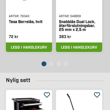
ARTNR:
78340
ARTNR:
546659
Tesa Borrelås, hvit
Snabblås Dual Lock,
återförslutningsbar,
25 mm x 2,5 m
72 kr
383 kr
LEGG I HANDLEKURV
LEGG I HANDLEKURV
Nylig sett