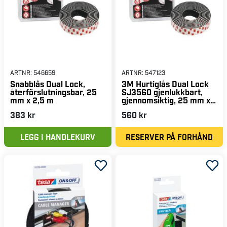
ARTNR:
546659
ARTNR:
547123
Snabblås Dual Lock,
3M Hurtiglås Dual Lock
återförslutningsbar, 25
SJ3560 gjenlukkbart,
mm x 2,5 m
gjennomsiktig, 25 mm x
2,5 m, 5.7 mm,
383 kr
560 kr
Tvillingpakke
LEGG I HANDLEKURV
RESERVER PÅ FORHÅND