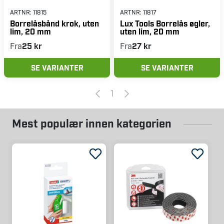
ARTNR:
11815
ARTNR:
11817
Borrelåsbånd krok, uten
Lux Tools Borrelås øgler,
lim, 20 mm
uten lim, 20 mm
Fra
25 kr
Fra
27 kr
SE VARIANTER
SE VARIANTER
1
Mest populær innen kategorien