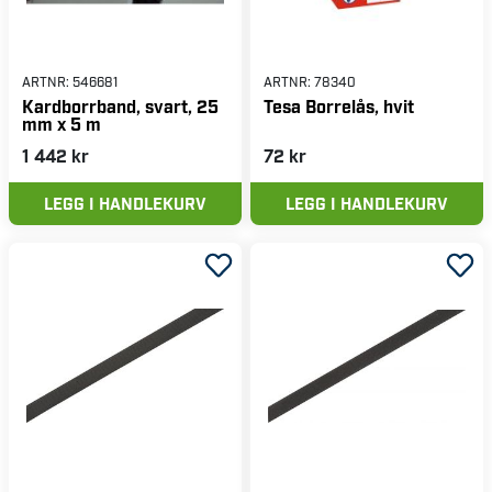
ARTNR:
546681
ARTNR:
78340
Kardborrband, svart, 25
Tesa Borrelås, hvit
mm x 5 m
1 442 kr
72 kr
LEGG I HANDLEKURV
LEGG I HANDLEKURV