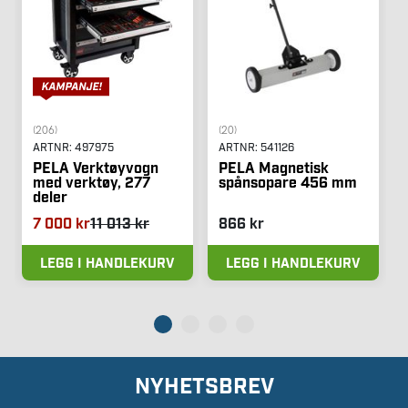
(206)
(20)
ARTNR:
497975
ARTNR:
541126
PELA Verktøyvogn
PELA Magnetisk
med verktøy, 277
spånsopare 456 mm
deler
7 000 kr
11 013 kr
866 kr
LEGG I HANDLEKURV
LEGG I HANDLEKURV
NYHETSBREV