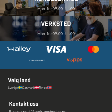
Man-fre 09.00-11.00
VERKSTED
Man-fre 09.00-11.00
Velg land
Norge
Sverige
Danmark
Kontakt oss
E-post:
post@verktoysboden.no