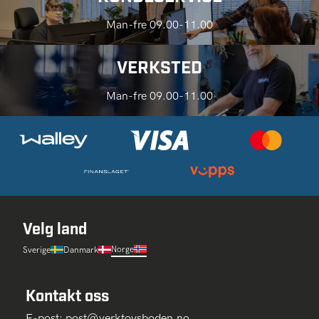
Man-fre 09.00-11.00
VERKSTED
Man-fre 09.00-11.00
Velg land
Norge
Sverige
Danmark
Kontakt oss
E-post:
post@verktoysboden.no