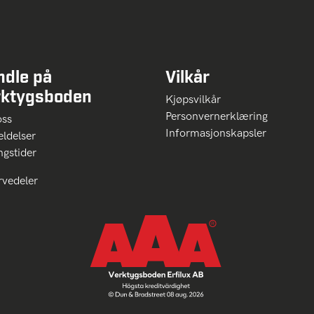
ndle på
Vilkår
rktygsboden
Kjøpsvilkår
Personvernerklæring
oss
Informasjonskapsler
ldelser
ngstider
rvedeler