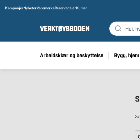
Kampanjer
Nyheter
Varemerke
Reservedeler
Kurser
Arbeidsklær og beskyttelse
Bygg, hjem
S
So
G