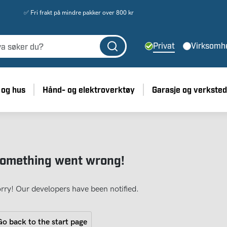
✅ Fri frakt på mindre pakker over 800 kr
Privat
Virksomh
 og hus
Hånd- og elektroverktøy
Garasje og verksted
omething went wrong!
rry! Our developers have been notified.
o back to the start page