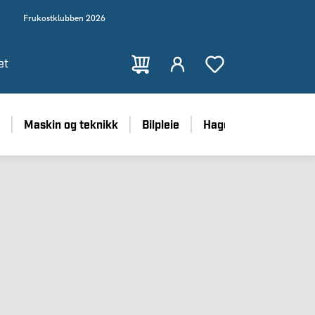
Frukostklubben 2026
et
Maskin og teknikk
Bilpleie
Hage