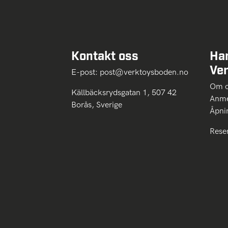
Kontakt oss
Ha
Ve
E-post:
post@verktoysboden.no
Om 
Källbäcksrydsgatan 1, 507 42
Anme
Borås, Sverige
Åpni
Rese