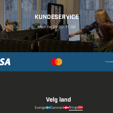
KUNDESERVICE
Man-fre 09.00-11.00
Velg land
Norge
Sverige
Danmark