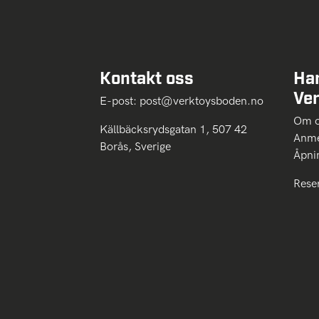
Kontakt oss
Ha
Ve
E-post:
post@verktoysboden.no
Om 
Källbäcksrydsgatan 1, 507 42
Anme
Borås, Sverige
Åpni
Rese