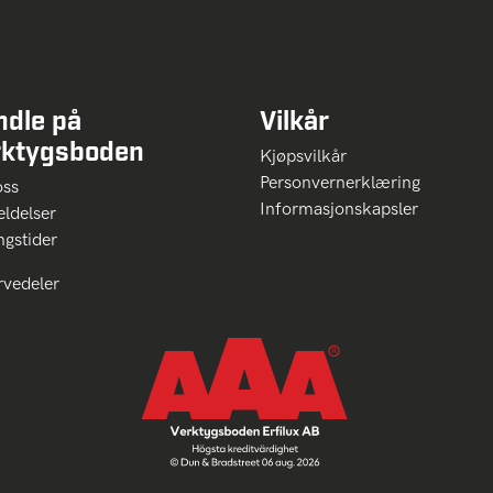
ndle på
Vilkår
rktygsboden
Kjøpsvilkår
Personvernerklæring
oss
Informasjonskapsler
ldelser
ngstider
rvedeler