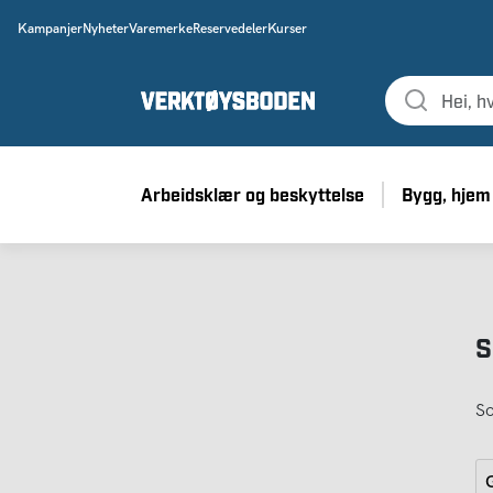
Kampanjer
Nyheter
Varemerke
Reservedeler
Kurser
Arbeidsklær og beskyttelse
Bygg, hjem
S
So
G