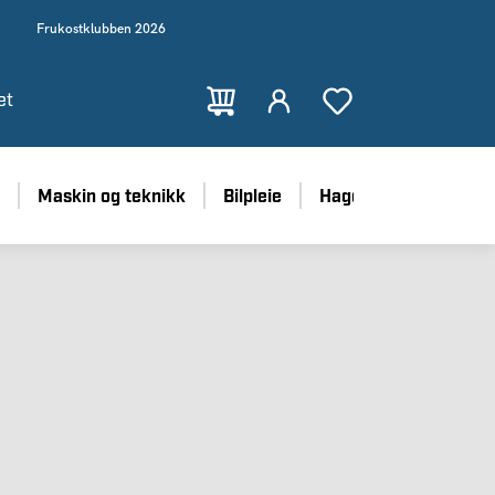
Frukostklubben 2026
et
Maskin og teknikk
Bilpleie
Hage