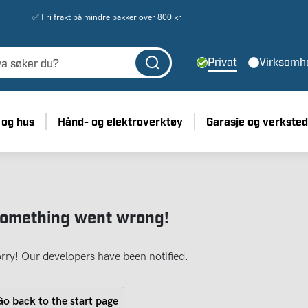
✅ Fri frakt på mindre pakker over 800 kr
Privat
Virksomh
 og hus
Hånd- og elektroverktøy
Garasje og verksted
omething went wrong!
rry! Our developers have been notified.
o back to the start page