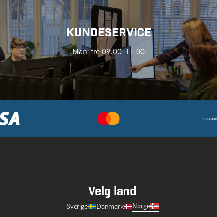
KUNDESERVICE
Man-fre 09.00-11.00
Velg land
Norge
Sverige
Danmark