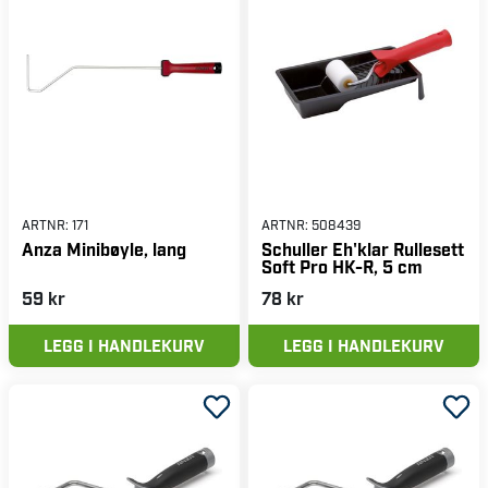
ARTNR:
171
ARTNR:
508439
Anza Minibøyle, lang
Schuller Eh'klar Rullesett
Soft Pro HK-R, 5 cm
59 kr
78 kr
LEGG I HANDLEKURV
LEGG I HANDLEKURV