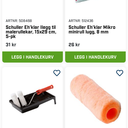
ARTNR:
508468
ARTNR:
512436
Schuller Eh'klar Ilegg til
Schuller Eh'klar Mikro
malerullekar, 15x29 cm,
minirull lugg, 8 mm
5-pk
31 kr
26 kr
LEGG I HANDLEKURV
LEGG I HANDLEKURV