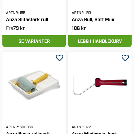
ARTNR:
155
ARTNR:
163
Anza Slitesterk rull
Anza Rull, Soft Mini
Fra
79 kr
106 kr
SE VARIANTER
LEGG I HANDLEKURV
ARTNR:
508956
ARTNR:
172
Anza Basic rullesett
Anza Minibøyle, kort