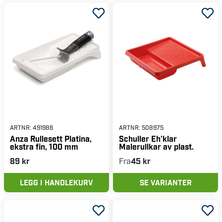
ARTNR:
491986
ARTNR:
508975
Anza Rullesett Platina,
Schuller Eh'klar
ekstra fin, 100 mm
Malerullkar av plast.
89 kr
Fra
45 kr
LEGG I HANDLEKURV
SE VARIANTER