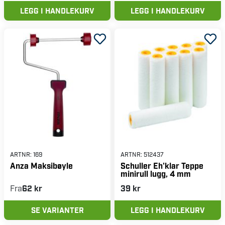
LEGG I HANDLEKURV
LEGG I HANDLEKURV
ARTNR:
169
ARTNR:
512437
Anza Maksibøyle
Schuller Eh'klar Teppe
minirull lugg, 4 mm
Fra
62 kr
39 kr
SE VARIANTER
LEGG I HANDLEKURV