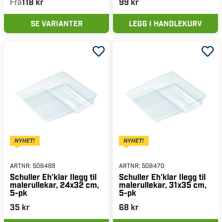
Fra
118 kr
99 kr
SE VARIANTER
LEGG I HANDLEKURV
ARTNR:
508469
ARTNR:
508470
Schuller Eh'klar Ilegg til
Schuller Eh'klar Ilegg til
malerullekar, 24x32 cm,
malerullekar, 31x35 cm,
5-pk
5-pk
35 kr
68 kr