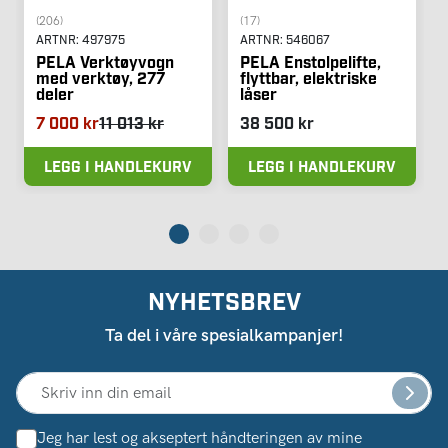
(206)
(17)
ARTNR:
497975
ARTNR:
546067
PELA Verktøyvogn
PELA Enstolpelifte,
med verktøy, 277
flyttbar, elektriske
deler
låser
7 000 kr
11 013 kr
38 500 kr
LEGG I HANDLEKURV
LEGG I HANDLEKURV
NYHETSBREV
Ta del i våre spesialkampanjer!
Jeg har lest og akseptert håndteringen av mine