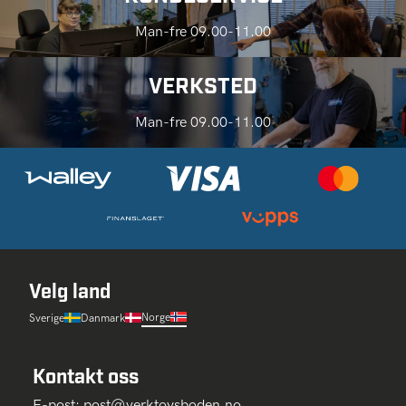
Man-fre 09.00-11.00
VERKSTED
Man-fre 09.00-11.00
Velg land
Norge
Sverige
Danmark
Kontakt oss
E-post:
post@verktoysboden.no