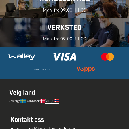
Man-fre 09.00-11.00
VERKSTED
Man-fre 09.00-11.00
Velg land
Norge
Sverige
Danmark
Kontakt oss
E-post:
post@verktoysboden.no