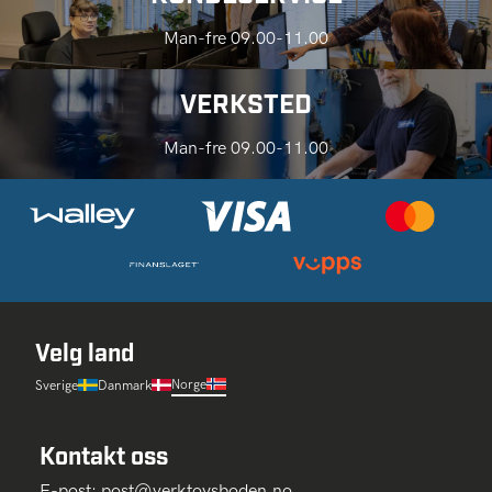
Man-fre 09.00-11.00
VERKSTED
Man-fre 09.00-11.00
Velg land
Norge
Sverige
Danmark
Kontakt oss
E-post:
post@verktoysboden.no