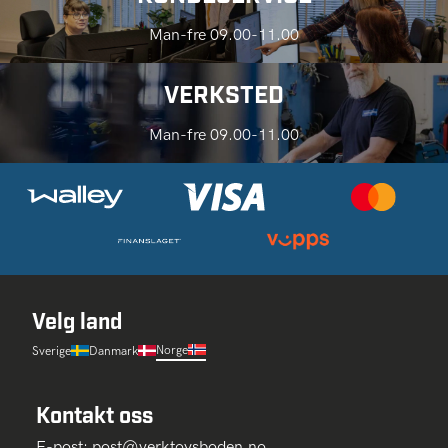
Man-fre 09.00-11.00
VERKSTED
Man-fre 09.00-11.00
Velg land
Norge
Sverige
Danmark
Kontakt oss
E-post:
post@verktoysboden.no