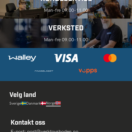
Man-fre 09.00-11.00
VERKSTED
Man-fre 09.00-11.00
Velg land
Norge
Sverige
Danmark
Kontakt oss
E-post:
post@verktoysboden.no