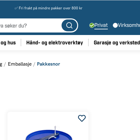
✅ Fri frakt på mindre pakker over 800 kr
Privat
Virksomh
 og hus
Hånd- og elektroverktøy
Garasje og verksted
ng
Emballasje
Pakkesnor