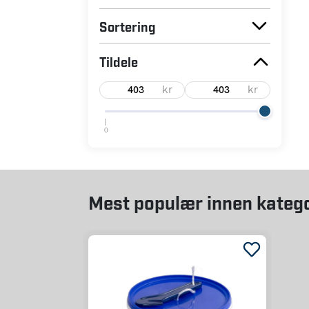
Lagerstatus
Sortering
Tildele
kr
kr
0
Mest populær innen kateg