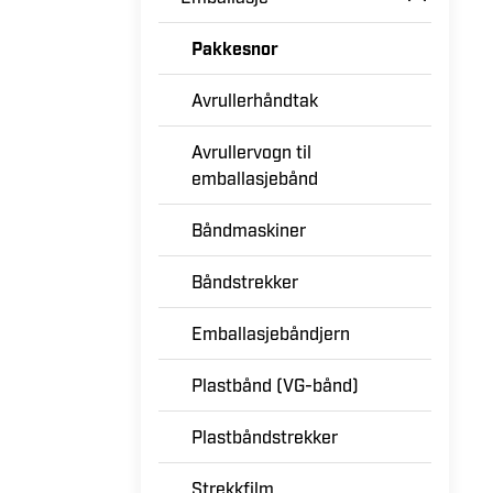
Elektriske vinsjer
Emballasje
Pakkesnor
Avrullerhåndtak
Avrullervogn til
emballasjebånd
Båndmaskiner
Båndstrekker
Emballasjebåndjern
Plastbånd (VG-bånd)