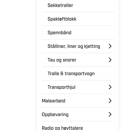
Rundslynge
Sekketraller
Spakløftblokk
Spennbånd
Stålliner, liner og kjetting
Tau og snorer
Tralle & transportvogn
Transporthjul
Malearbeid