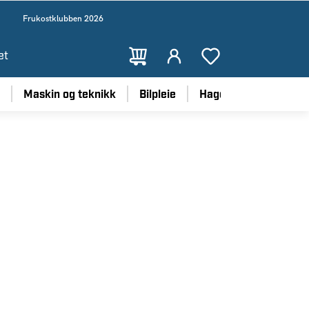
Frukostklubben 2026
et
Maskin og teknikk
Bilpleie
Hage