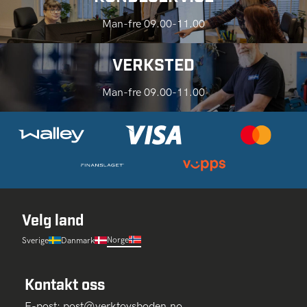
Man-fre 09.00-11.00
VERKSTED
Man-fre 09.00-11.00
Velg land
Norge
Sverige
Danmark
Kontakt oss
E-post:
post@verktoysboden.no