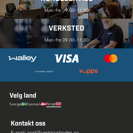
Man-fre 09.00-11.00
VERKSTED
Man-fre 09.00-11.00
Velg land
Norge
Sverige
Danmark
Kontakt oss
E-post:
post@verktoysboden.no