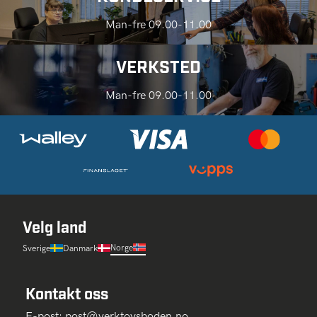
Man-fre 09.00-11.00
VERKSTED
Man-fre 09.00-11.00
Velg land
Norge
Sverige
Danmark
Kontakt oss
E-post:
post@verktoysboden.no