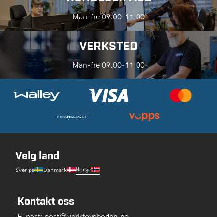
Man-fre 09.00-11.00
VERKSTED
Man-fre 09.00-11.00
Velg land
Norge
Sverige
Danmark
Kontakt oss
E-post:
post@verktoysboden.no