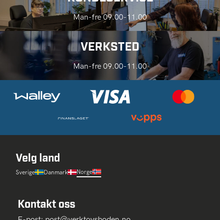
Man-fre 09.00-11.00
VERKSTED
Man-fre 09.00-11.00
Velg land
Norge
Sverige
Danmark
Kontakt oss
E-post:
post@verktoysboden.no