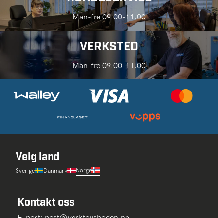
Man-fre 09.00-11.00
VERKSTED
Man-fre 09.00-11.00
Velg land
Norge
Sverige
Danmark
Kontakt oss
E-post:
post@verktoysboden.no