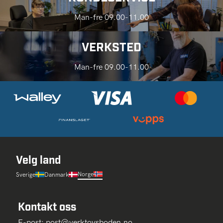
Man-fre 09.00-11.00
VERKSTED
Man-fre 09.00-11.00
Velg land
Norge
Sverige
Danmark
Kontakt oss
E-post:
post@verktoysboden.no