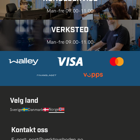
Man-fre 09.00-11.00
VERKSTED
Man-fre 09.00-11.00
Velg land
Norge
Sverige
Danmark
Kontakt oss
E-post:
post@verktoysboden.no