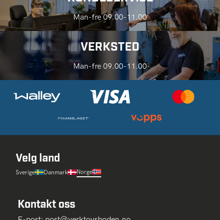
Man-fre 09.00-11.00
VERKSTED
Man-fre 09.00-11.00
Velg land
Norge
Sverige
Danmark
Kontakt oss
E-post:
post@verktoysboden.no