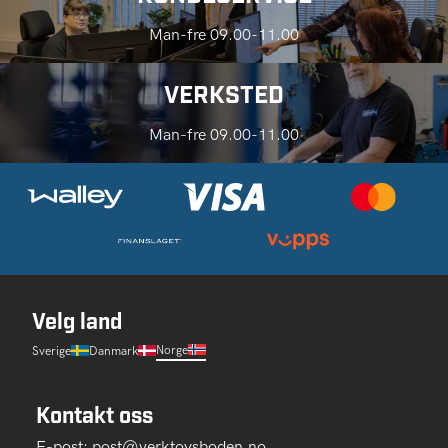
Man-fre 09.00-11.00
VERKSTED
Man-fre 09.00-11.00
Velg land
Norge
Sverige
Danmark
Kontakt oss
E-post:
post@verktoysboden.no