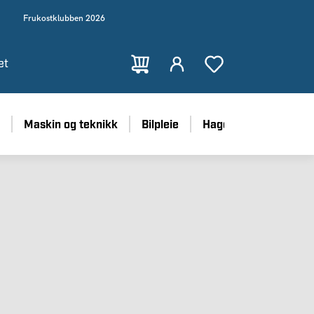
Frukostklubben 2026
et
Maskin og teknikk
Bilpleie
Hage