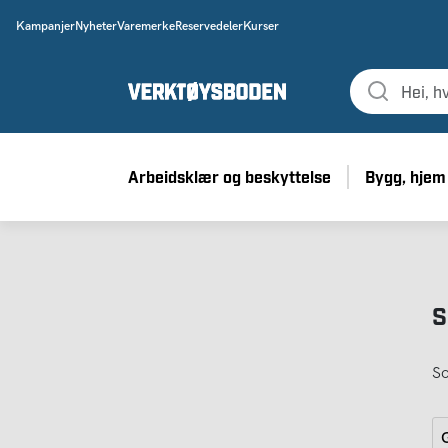
Kampanjer
Nyheter
Varemerke
Reservedeler
Kurser
Arbeidsklær og beskyttelse
Bygg, hjem
S
So
G