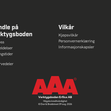
ndle på
Vilkår
rktygsboden
Kjøpsvilkår
Personvernerklæring
oss
Informasjonskapsler
ldelser
ngstider
rvedeler