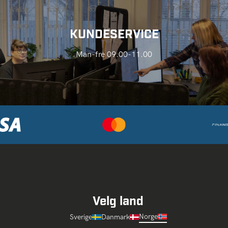
KUNDESERVICE
Man-fre 09.00-11.00
Velg land
Norge
Sverige
Danmark