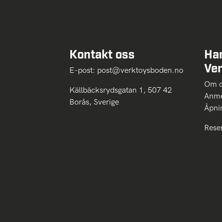
Kontakt oss
Ha
Ve
E-post:
post@verktoysboden.no
Om 
Källbäcksrydsgatan 1, 507 42
Anme
Borås, Sverige
Åpni
Rese