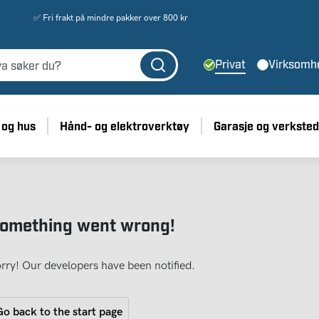
✅ Fri frakt på mindre pakker over 800 kr
Privat
Virksomh
 og hus
Hånd- og elektroverktøy
Garasje og verksted
omething went wrong!
rry! Our developers have been notified.
o back to the start page