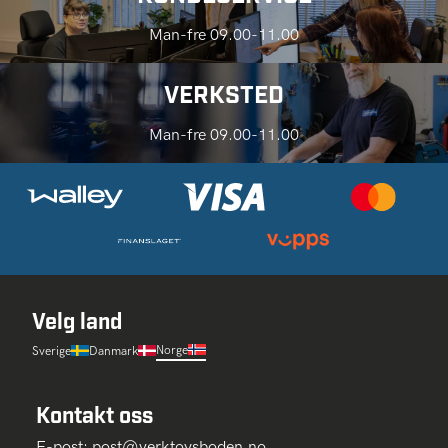
Man-fre 09.00-11.00
VERKSTED
Man-fre 09.00-11.00
Velg land
Norge
Sverige
Danmark
Kontakt oss
E-post:
post@verktoysboden.no