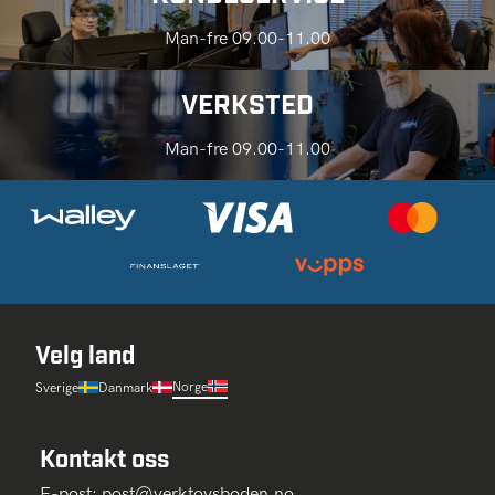
Man-fre 09.00-11.00
VERKSTED
Man-fre 09.00-11.00
Velg land
Norge
Sverige
Danmark
Kontakt oss
E-post:
post@verktoysboden.no