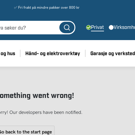
✅ Fri frakt på mindre pakker over 800 kr
Privat
Virksomh
 og hus
Hånd- og elektroverktøy
Garasje og verksted
omething went wrong!
rry! Our developers have been notified.
o back to the start page