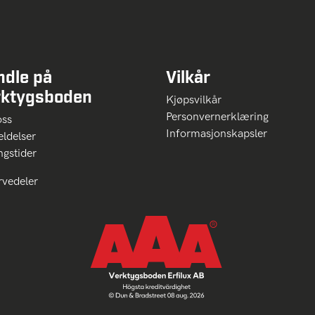
ndle på
Vilkår
rktygsboden
Kjøpsvilkår
Personvernerklæring
oss
Informasjonskapsler
ldelser
ngstider
rvedeler