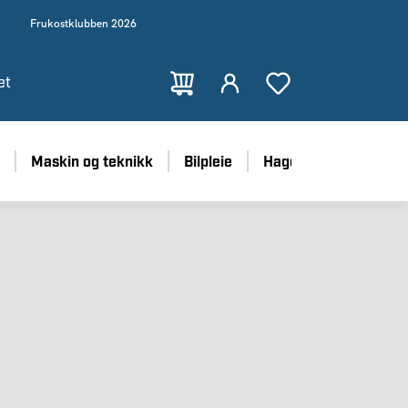
Frukostklubben 2026
et
Maskin og teknikk
Bilpleie
Hage