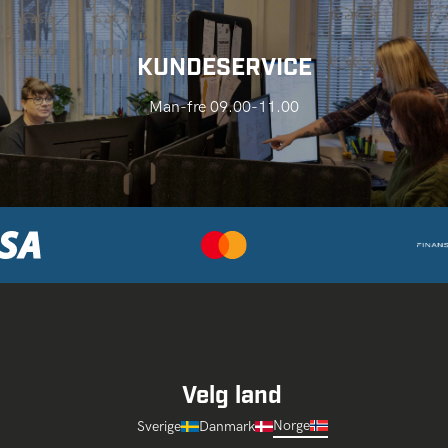
KUNDESERVICE
Man-fre 09.00-11.00
Velg land
Norge
Sverige
Danmark