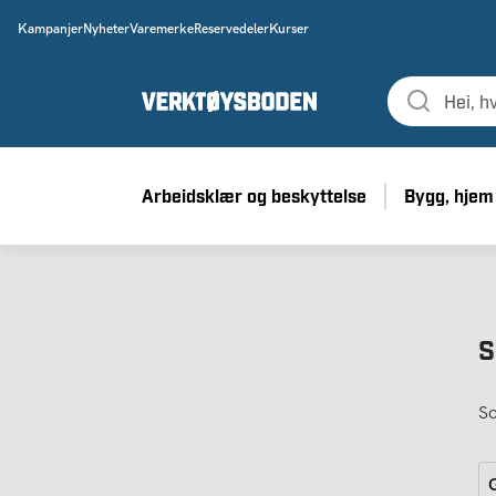
Kampanjer
Nyheter
Varemerke
Reservedeler
Kurser
Arbeidsklær og beskyttelse
Bygg, hjem
S
So
G