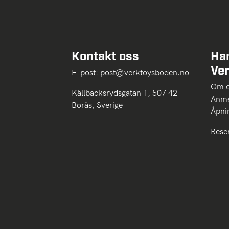
Kontakt oss
Ha
Ve
E-post:
post@verktoysboden.no
Om 
Källbäcksrydsgatan 1, 507 42
Anme
Borås, Sverige
Åpni
Rese