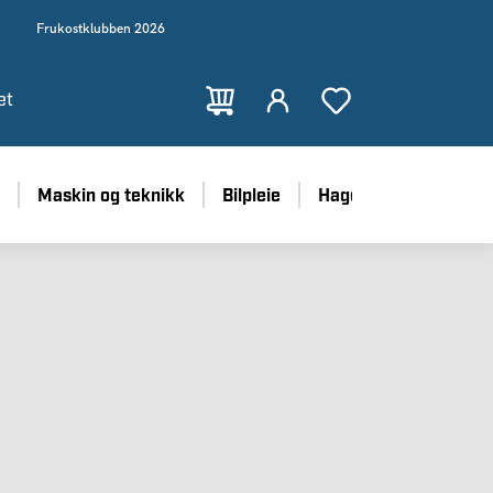
Frukostklubben 2026
et
Maskin og teknikk
Bilpleie
Hage