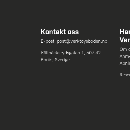
Kontakt oss
Ha
Ve
E-post:
post@verktoysboden.no
Om 
Källbäcksrydsgatan 1, 507 42
Anme
Borås, Sverige
Åpni
Rese