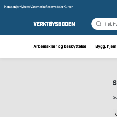
Kampanjer
Nyheter
Varemerke
Reservedeler
Kurser
Arbeidsklær og beskyttelse
Bygg, hjem
S
So
G