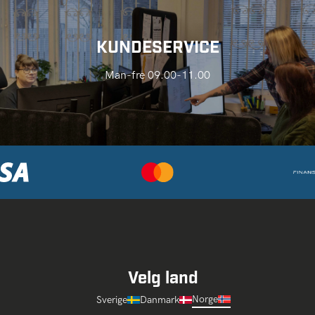
KUNDESERVICE
Man-fre 09.00-11.00
Velg land
Norge
Sverige
Danmark