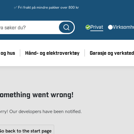
✅ Fri frakt på mindre pakker over 800 kr
Privat
Virksomh
 og hus
Hånd- og elektroverktøy
Garasje og verksted
omething went wrong!
rry! Our developers have been notified.
o back to the start page