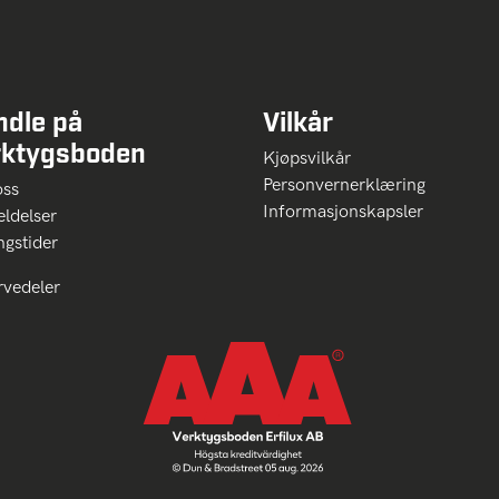
ndle på
Vilkår
rktygsboden
Kjøpsvilkår
Personvernerklæring
oss
Informasjonskapsler
ldelser
ngstider
rvedeler