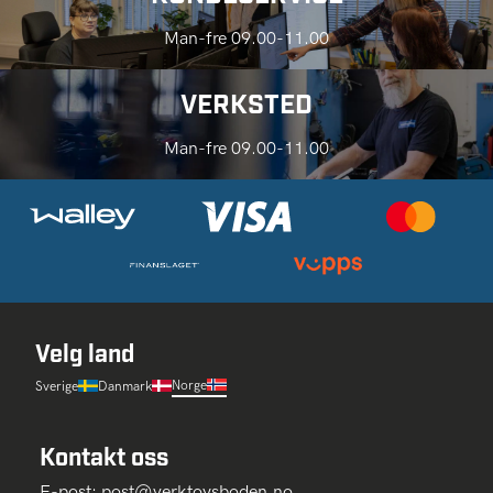
Man-fre 09.00-11.00
VERKSTED
Man-fre 09.00-11.00
Velg land
Norge
Sverige
Danmark
Kontakt oss
E-post:
post@verktoysboden.no