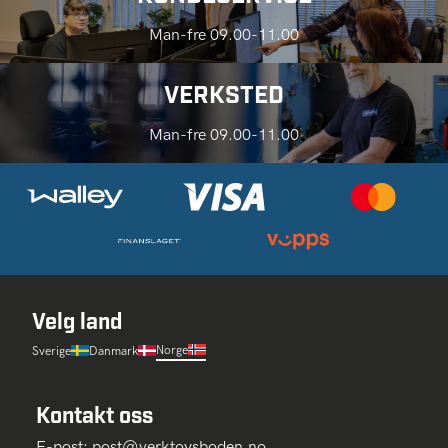
Man-fre 09.00-11.00
VERKSTED
Man-fre 09.00-11.00
Velg land
Norge
Sverige
Danmark
Kontakt oss
E-post:
post@verktoysboden.no