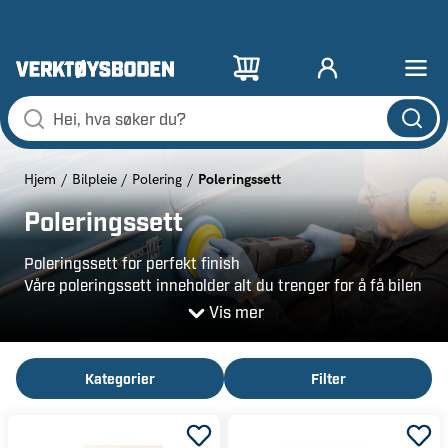
Poleringssett
Hjem
Bilpleie
Polering
Poleringssett
Poleringssett for perfekt finish
Våre poleringssett inneholder alt du trenger for å få bilen
til å skinne som ny. Settene inkluderer
Vis mer
poleringsmaskiner, poleringsmidler og tilbehør som
effektivt fjerner riper og gir lakken en dyp glans.
Kategorier
Filter
Enkel polering med komplette sett
Enten du er nybegynner eller proff, finner du et
poleringssett som passer dine behov. Våre sett er