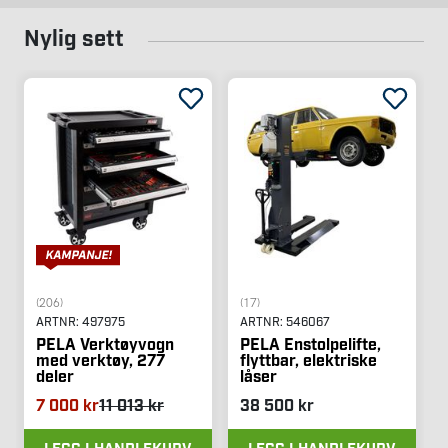
Nylig sett
(206)
(17)
ARTNR:
497975
ARTNR:
546067
PELA Verktøyvogn
PELA Enstolpelifte,
med verktøy, 277
flyttbar, elektriske
deler
låser
7 000 kr
11 013 kr
38 500 kr