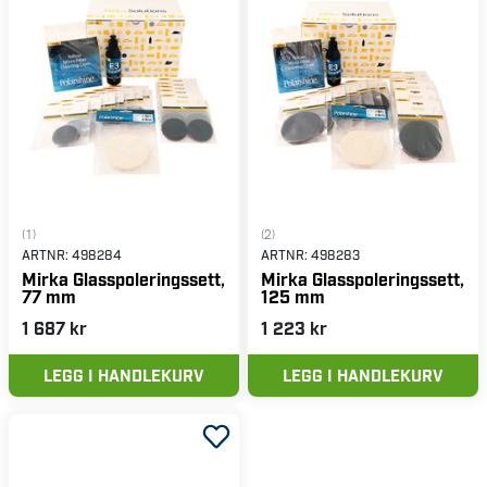
designet for enkel bruk og leverer profesjonelle
resultater.
Kjøp et poleringssett hos Verktygsboden og la bilen
skinne!
(1)
(2)
ARTNR:
498284
ARTNR:
498283
Mirka Glasspoleringssett,
Mirka Glasspoleringssett,
77 mm
125 mm
1 687 kr
1 223 kr
LEGG I HANDLEKURV
LEGG I HANDLEKURV