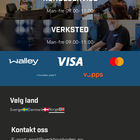
Man-fre 09.00-11.00
VERKSTED
Man-fre 09.00-11.00
Velg land
Norge
Sverige
Danmark
Kontakt oss
E-post:
post@verktoysboden.no