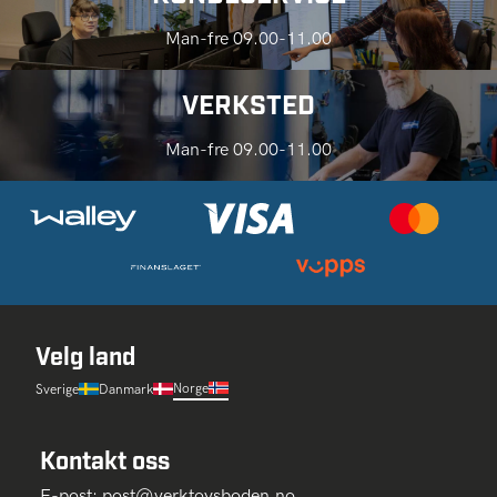
Man-fre 09.00-11.00
VERKSTED
Man-fre 09.00-11.00
Velg land
Norge
Sverige
Danmark
Kontakt oss
E-post:
post@verktoysboden.no