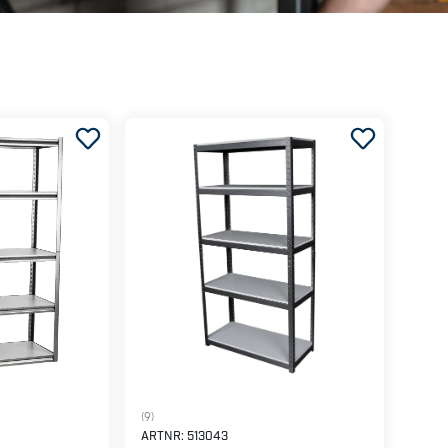
(9)
ARTNR:
513043