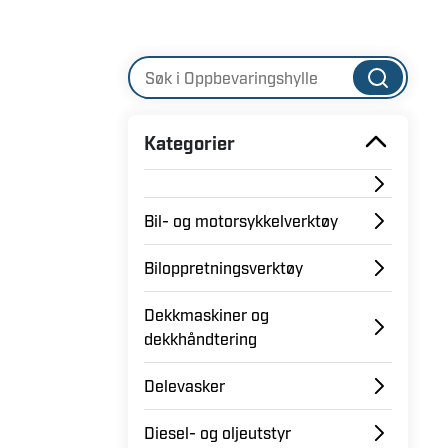
lagerhyller i stål finnes i flere modeller med
lastekapasitet. Våre mest robuste hyller i me
800 kg per hylle. Alle våre metallhyller er p
slitesterke som mulig.
Kategorier
Bil- og motorsykkelverktøy
Biloppretningsverktøy
Dekkmaskiner og
dekkhåndtering
Delevasker
Diesel- og oljeutstyr