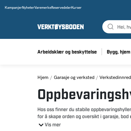
Kampanjer
Nyheter
Varemerke
Reservedeler
Kurser
Arbeidsklær og beskyttelse
Bygg, hjem
Hjem
Garasje og verksted
Verkstedinnred
Oppbevaringshy
Hos oss finner du stabile oppbevaringshyller
for å skape orden og oversikt i garasje, bod 
oppbevaringshyller blir det enklere å lagre o
Vis mer
som du får god oversikt over innholdet på la