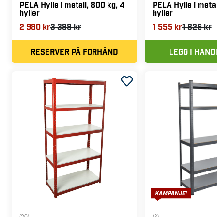
PELA Hylle i metall, 800 kg, 4
PELA Hylle i metal
hyller
hyller
2 980 kr
3 388 kr
1 555 kr
1 829 kr
RESERVER PÅ FORHÅND
LEGG I HAN
(20)
(8)