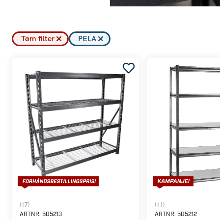
 varierende antall hyller og
tall tåler en belastning på
ulverlakkerte for å være så
Tøm filter
PELA
(17)
(11)
ARTNR:
505213
ARTNR:
505212