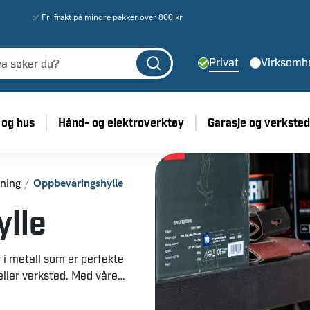
✅ Fri frakt på mindre pakker over 800 kr
Privat
Virksomh
 og hus
Hånd- og elektroverktøy
Garasje og verksted
ning
Oppbevaringshylle
lle
 i metall som er perfekte
eller verksted. Med våre
g rydde bort ting, samtidig
gerhyllene. Våre