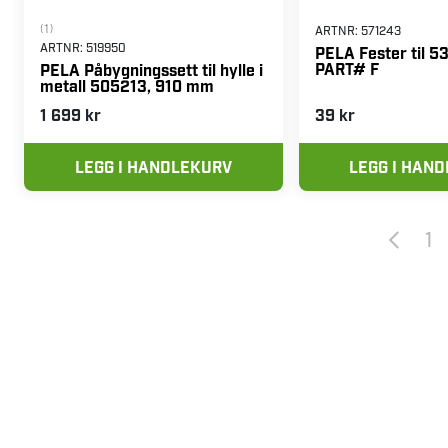
(1)
ARTNR:
571243
ARTNR:
519950
PELA Fester til 
PART# F
PELA Påbygningssett til hylle i
metall 505213, 910 mm
1 699 kr
39 kr
LEGG I HANDLEKURV
LEGG I HAN
1