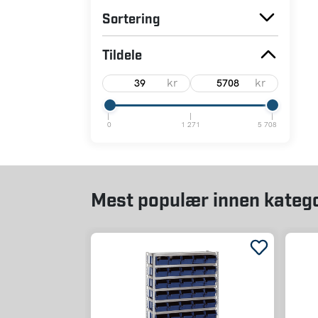
Sortering
Tildele
kr
kr
0
1 271
5 708
Mest populær innen kateg