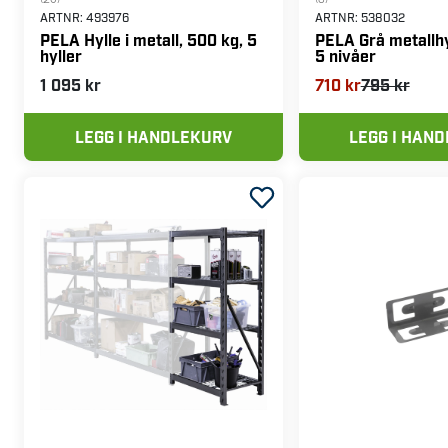
ARTNR:
493976
ARTNR:
538032
PELA Hylle i metall, 500 kg, 5
PELA Grå metallhy
hyller
5 nivåer
1 095 kr
710 kr
795 kr
LEGG I HANDLEKURV
LEGG I HAN