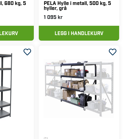
l, 680 kg, 5
PELA Hylle i metall, 500 kg, 5
hyller, grå
1 095 kr
DLEKURV
LEGG I HANDLEKURV
(1)