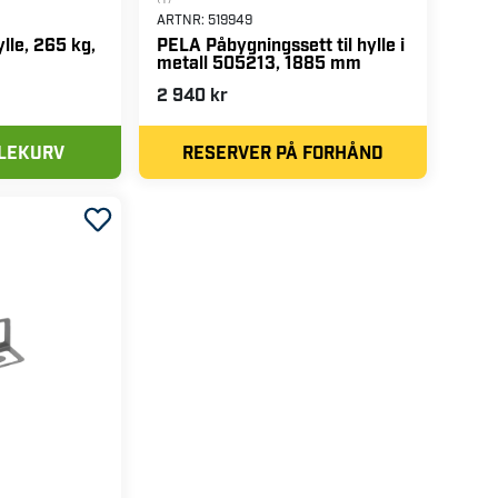
ARTNR:
519949
lle, 265 kg,
PELA Påbygningssett til hylle i
metall 505213, 1885 mm
2 940 kr
DLEKURV
RESERVER PÅ FORHÅND